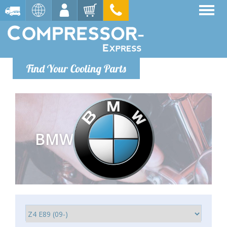
Find Your Cooling Parts
BMW