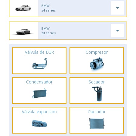
BMW
z4 series
BMW
z8 series
Válvula de EGR
Compresor
Condensador
Secador
Válvula expansión
Radiador