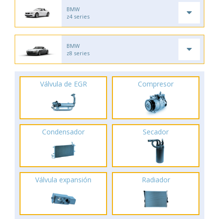
BMW
z4 series
BMW
z8 series
Válvula de EGR
Compresor
Condensador
Secador
Válvula expansión
Radiador