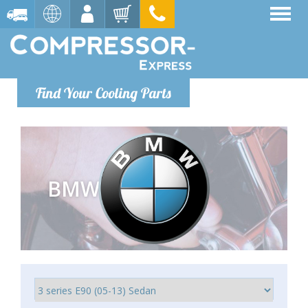
Find Your Cooling Parts
BMW