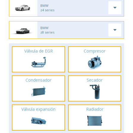
BMW
z4 series
BMW
z8 series
Válvula de EGR
Compresor
Condensador
Secador
Válvula expansión
Radiador