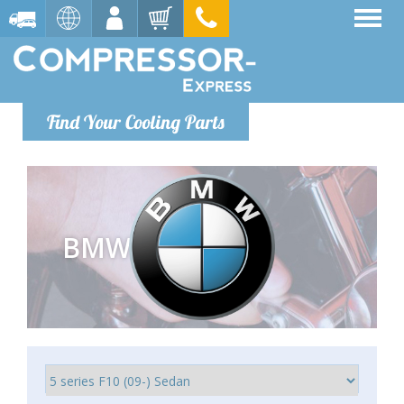
Find Your Cooling Parts
BMW