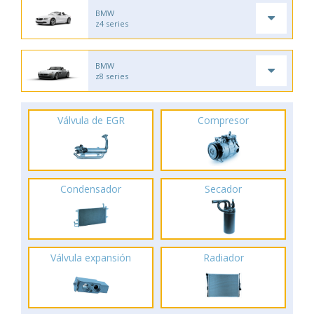
BMW
z4 series
BMW
z8 series
Válvula de EGR
Compresor
Condensador
Secador
Válvula expansión
Radiador