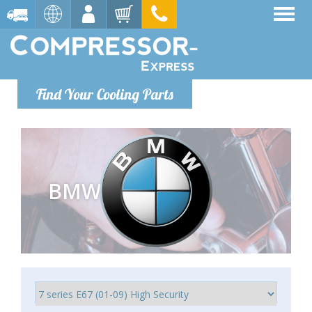
Find Your Cooling Parts
BMW