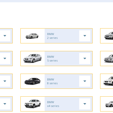
BMW
2 series
BMW
5 series
BMW
8 series
BMW
x4 series