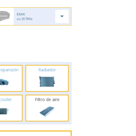
BMW
us-30789a
 expansión
Radiador
rcooler
Filtro de aire