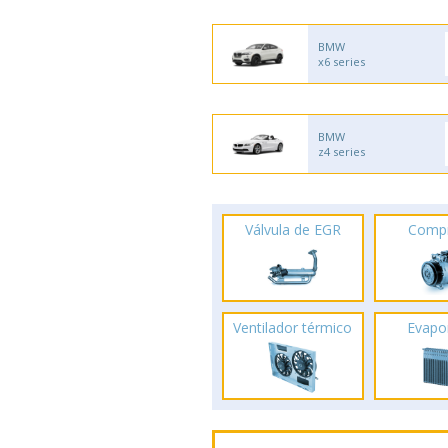
BMW
x6 series
BMW
z4 series
Válvula de EGR
Comp
Ventilador térmico
Evapo