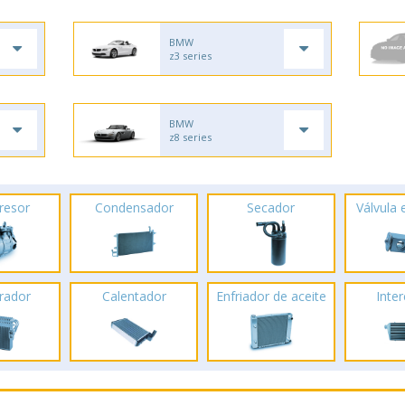
BMW
z3 series
BMW
z8 series
resor
Condensador
Secador
Válvula
rador
Calentador
Enfriador de aceite
Inte