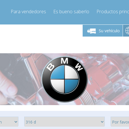
Para vendedores
Es bueno saberlo
Productos princ
 viernes de 9:00 a
De lunes a viernes de 9:00 a
De lunes a 
16:00
16:00
Su vehículo
pressor-express.es
Info@compressor-express.es
Info@comp