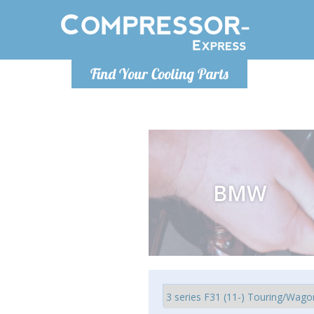
De lunes a
Find Your Cooling Parts
Info@com
BMW