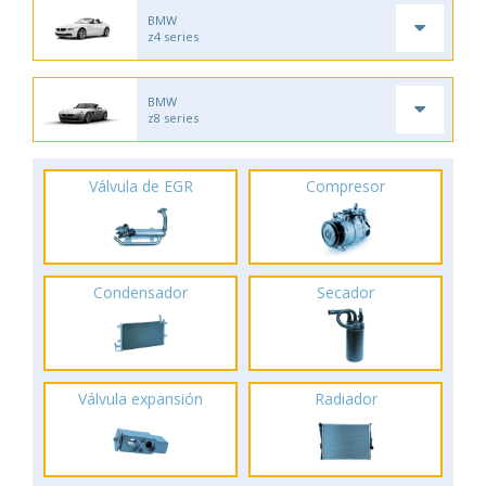
BMW
z4 series
BMW
z8 series
Válvula de EGR
Compresor
Condensador
Secador
Válvula expansión
Radiador