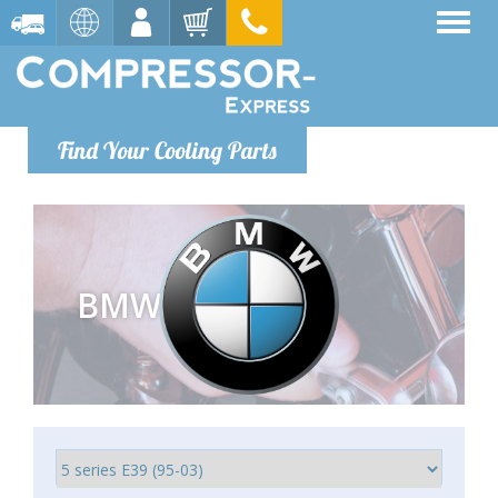
Find Your Cooling Parts
BMW