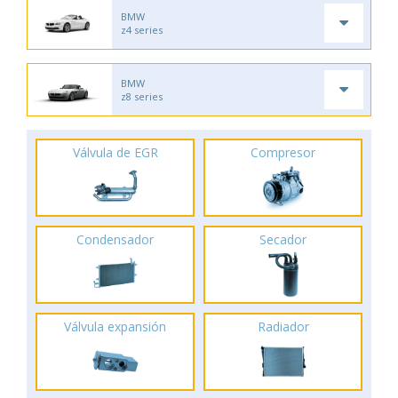
BMW
z4 series
BMW
z8 series
Válvula de EGR
Compresor
Condensador
Secador
Válvula expansión
Radiador