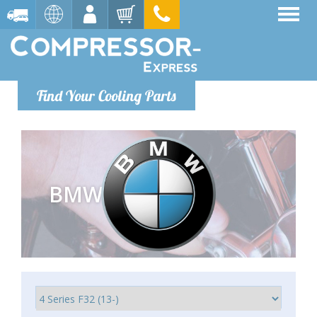
Find Your Cooling Parts
BMW