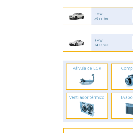
BMW
x6 series
BMW
z4 series
Válvula de EGR
Comp
Ventilador térmico
Evapo