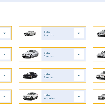
BMW
2 series
BMW
5 series
BMW
8 series
BMW
x4 series