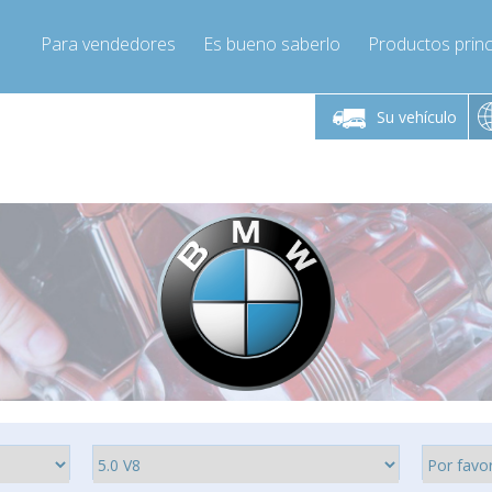
Para vendedores
Es bueno saberlo
Productos princ
 viernes de 9:00 a
De lunes a viernes de 9:00 a
De lunes a 
16:00
16:00
Su vehículo
pressor-express.es
Info@compressor-express.es
Info@comp