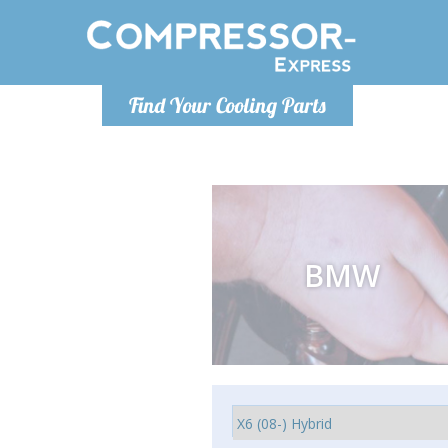
De lunes a
Find Your Cooling Parts
Info@com
BMW