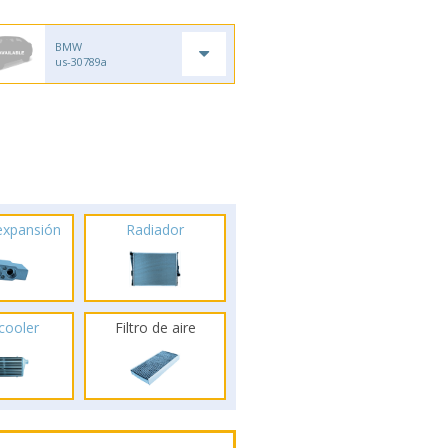
BMW
us-30789a
 expansión
Radiador
rcooler
Filtro de aire