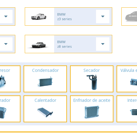
BMW
z3 series
BMW
z8 series
resor
Condensador
Secador
Válvula
rador
Calentador
Enfriador de aceite
Inte