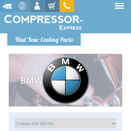
Find Your Cooling Parts
BMW