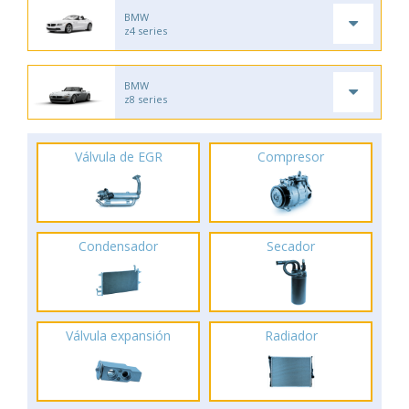
BMW
z4 series
BMW
z8 series
Válvula de EGR
Compresor
Condensador
Secador
Válvula expansión
Radiador