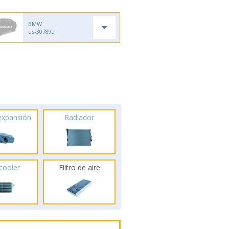
BMW
us-30789a
 expansión
Radiador
rcooler
Filtro de aire