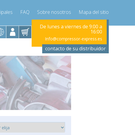
ipales
FAQ
Sobre nosotros
Mapa del sitio
viernes de 9:00 a
De lunes a viernes de 9:00 a
De lunes a vi
16:00
16:00
ressor-express.es
Info@compressor-express.es
Info@compr
contacto de su distribuidor