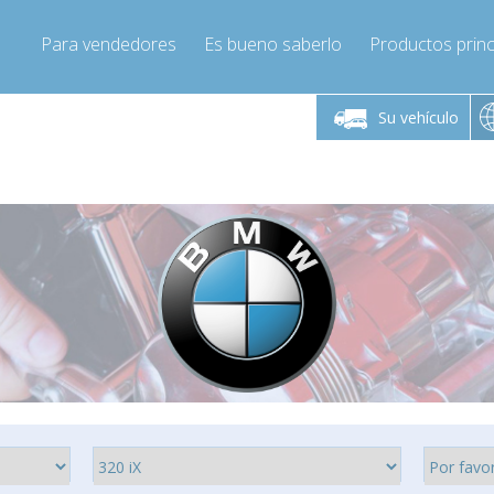
Para vendedores
Es bueno saberlo
Productos princ
 viernes de 9:00 a
De lunes a viernes de 9:00 a
De lunes a 
16:00
16:00
Su vehículo
pressor-express.es
Info@compressor-express.es
Info@comp