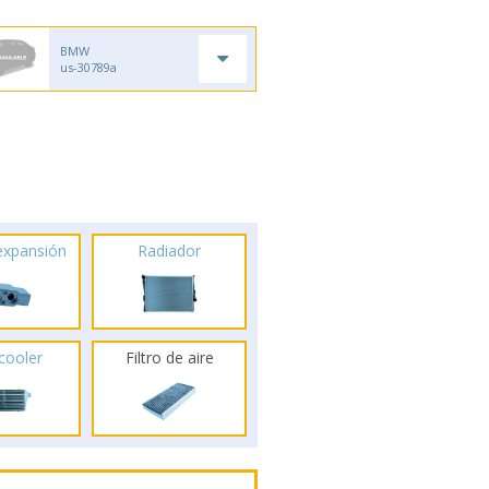
BMW
us-30789a
 expansión
Radiador
rcooler
Filtro de aire