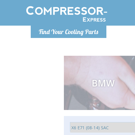
De lunes a viernes de 9:00 a
De lunes a
Find Your Cooling Parts
16:00
Info@compressor-express.es
Info@com
BMW