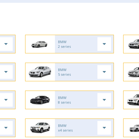
BMW
2 series
BMW
5 series
BMW
8 series
BMW
x4 series