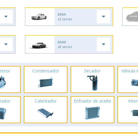
BMW
z3 series
BMW
z8 series
resor
Condensador
Secador
Válvula
rador
Calentador
Enfriador de aceite
Inte