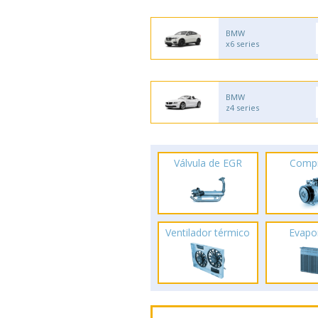
BMW
x6 series
BMW
z4 series
Válvula de EGR
Comp
Ventilador térmico
Evapo