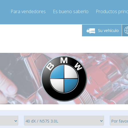
Para vendedores
Es bueno saberlo
Productos princ
 viernes de 9:00 a
De lunes a viernes de 9:00 a
16:00
16:00
Su vehículo
pressor-express.es
Info@compressor-express.es