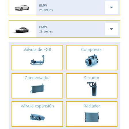
BMW
z4 series
BMW
z8 series
Válvula de EGR
Compresor
Condensador
Secador
Válvula expansión
Radiador