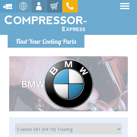
Find Your Cooling Parts
BMW