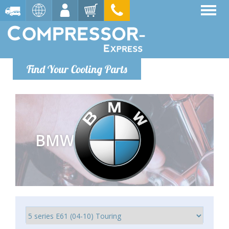
Find Your Cooling Parts
BMW