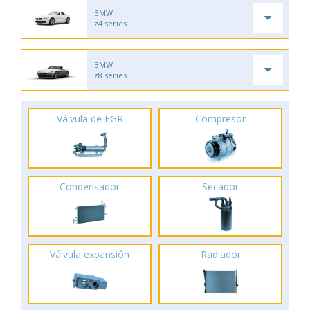
BMW
z4 series
BMW
z8 series
Válvula de EGR
Compresor
Condensador
Secador
Válvula expansión
Radiador