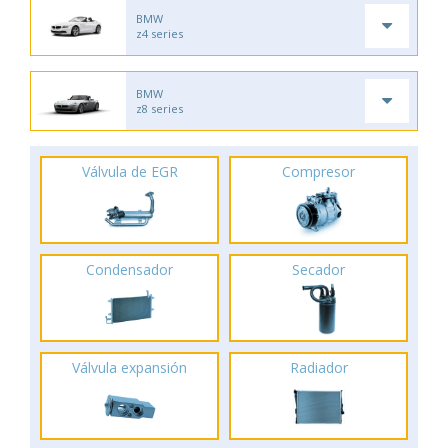
BMW
z4 series
BMW
z8 series
Válvula de EGR
Compresor
Condensador
Secador
Válvula expansión
Radiador