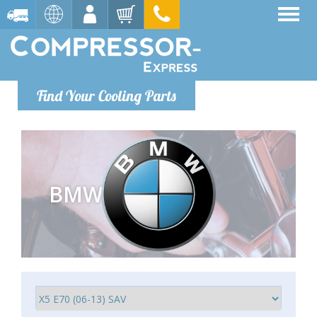
Find Your Cooling Parts
BMW