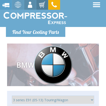
Find Your Cooling Parts
BMW