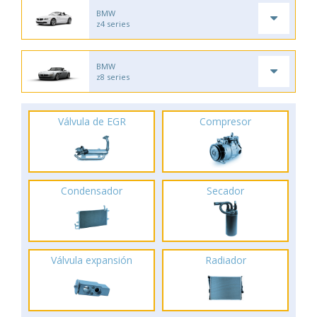
BMW
z4 series
BMW
z8 series
Válvula de EGR
Compresor
Condensador
Secador
Válvula expansión
Radiador