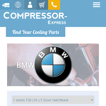
Find Your Cooling Parts
BMW