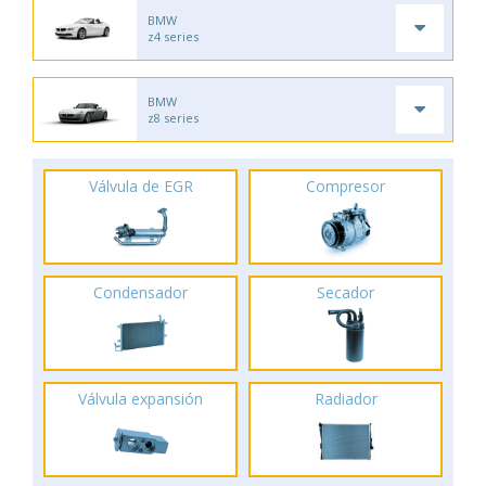
BMW
z4 series
BMW
z8 series
Válvula de EGR
Compresor
Condensador
Secador
Válvula expansión
Radiador