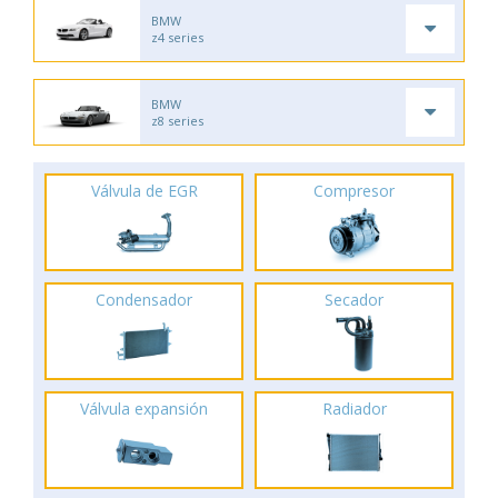
BMW
z4 series
BMW
z8 series
Válvula de EGR
Compresor
Condensador
Secador
Válvula expansión
Radiador