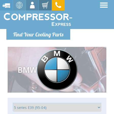
Find Your Cooling Parts
BMW