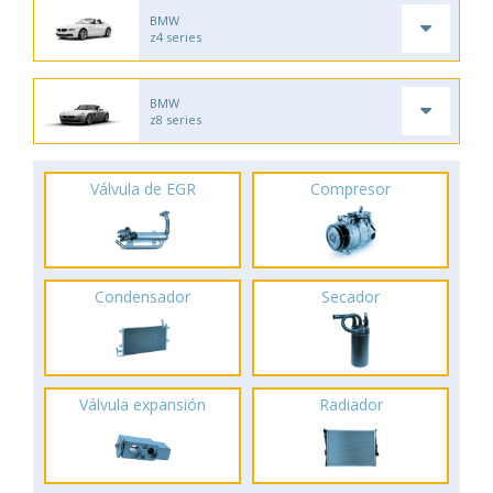
BMW
z4 series
BMW
z8 series
Válvula de EGR
Compresor
Condensador
Secador
Válvula expansión
Radiador