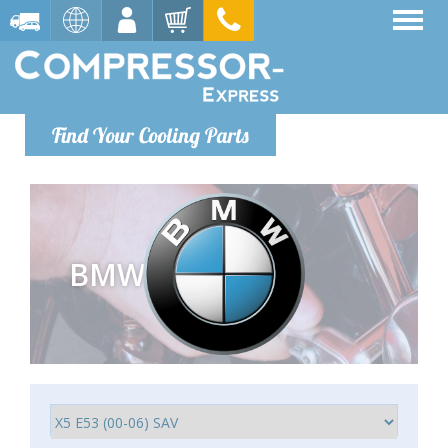
Find Your Cooling Parts
BMW