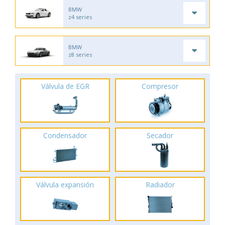
BMW
z4 series
BMW
z8 series
Válvula de EGR
Compresor
Condensador
Secador
Válvula expansión
Radiador