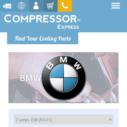
Find Your Cooling Parts
BMW