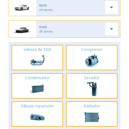
BMW
z4 series
BMW
z8 series
Válvula de EGR
Compresor
Condensador
Secador
Válvula expansión
Radiador