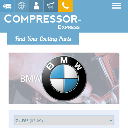
Find Your Cooling Parts
BMW