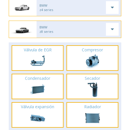
BMW
z4 series
BMW
z8 series
Válvula de EGR
Compresor
Condensador
Secador
Válvula expansión
Radiador