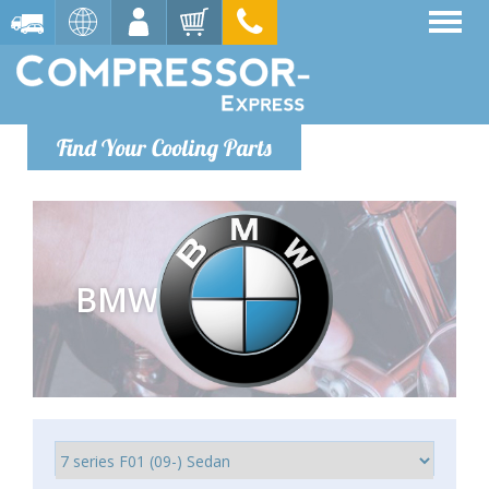
Find Your Cooling Parts
BMW