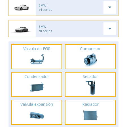
BMW
z4 series
BMW
z8 series
Válvula de EGR
Compresor
Condensador
Secador
Válvula expansión
Radiador