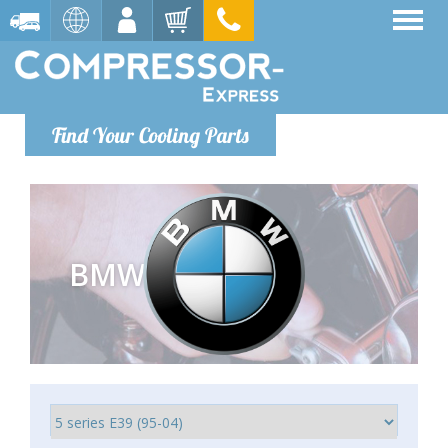
Find Your Cooling Parts
BMW