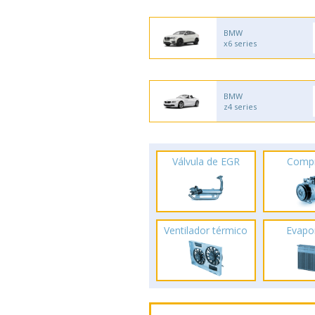
BMW
x6 series
BMW
z4 series
Válvula de EGR
Comp
Ventilador térmico
Evapo