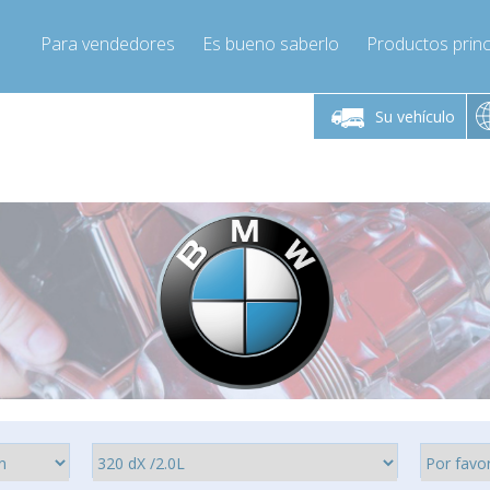
Para vendedores
Es bueno saberlo
Productos princ
 viernes de 9:00 a
De lunes a viernes de 9:00 a
De lunes a 
16:00
16:00
Su vehículo
pressor-express.es
Info@compressor-express.es
Info@comp