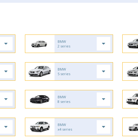
BMW
2 series
BMW
5 series
BMW
8 series
BMW
x4 series