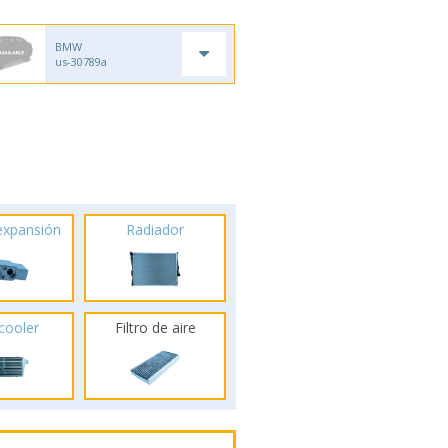
BMW
us-30789a
 expansión
Radiador
rcooler
Filtro de aire