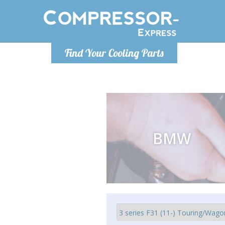
De lunes a
Find Your Cooling Parts
Info@com
BMW