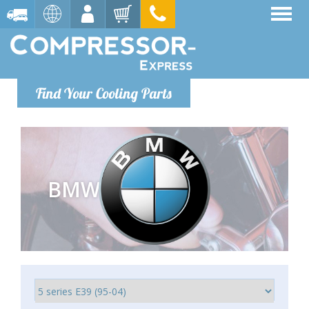
Find Your Cooling Parts
BMW