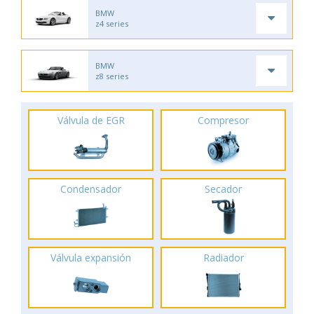
BMW
z4 series
BMW
z8 series
Válvula de EGR
Compresor
Condensador
Secador
Válvula expansión
Radiador