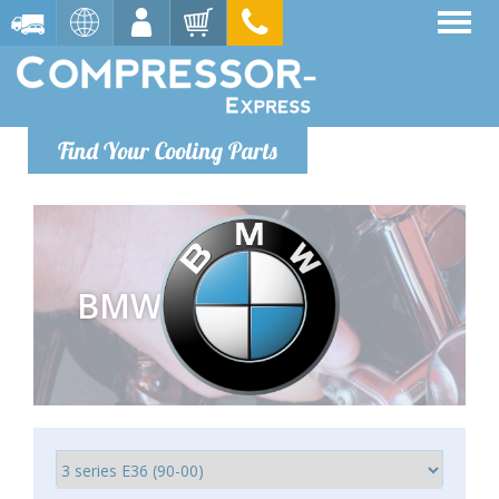
Find Your Cooling Parts
BMW