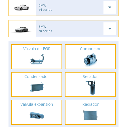
BMW
z4 series
BMW
z8 series
Válvula de EGR
Compresor
Condensador
Secador
Válvula expansión
Radiador