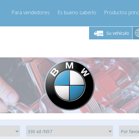
Para vendedores
Es bueno saberlo
Productos princ
 viernes de 9:00 a
De lunes a viernes de 9:00 a
De lunes a 
16:00
16:00
Su vehículo
pressor-express.es
Info@compressor-express.es
Info@comp