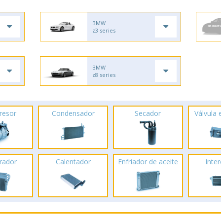
BMW
z3 series
BMW
z8 series
resor
Condensador
Secador
Válvula
rador
Calentador
Enfriador de aceite
Inte