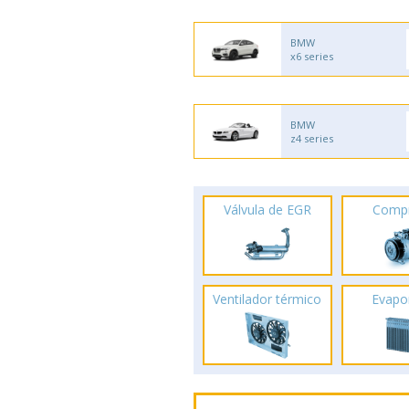
BMW
x6 series
BMW
z4 series
Válvula de EGR
Comp
Ventilador térmico
Evapo