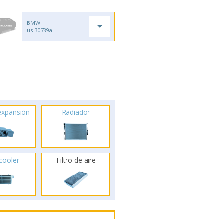
BMW
us-30789a
 expansión
Radiador
rcooler
Filtro de aire