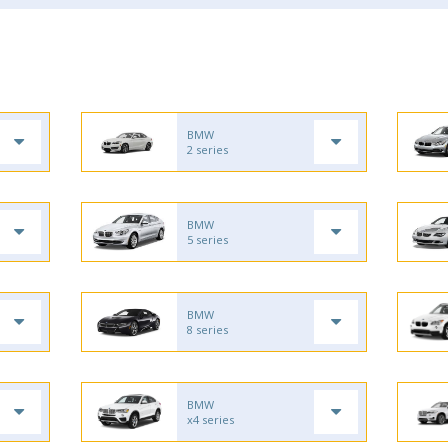
BMW
2 series
BMW
5 series
BMW
8 series
BMW
x4 series