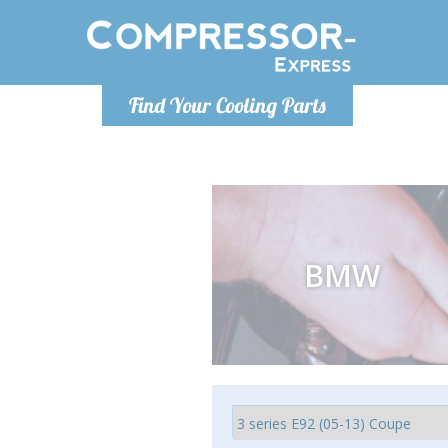
De lunes a
Find Your Cooling Parts
Info@com
BMW