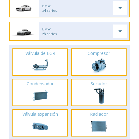
BMW
z4 series
BMW
z8 series
Válvula de EGR
Compresor
Condensador
Secador
Válvula expansión
Radiador