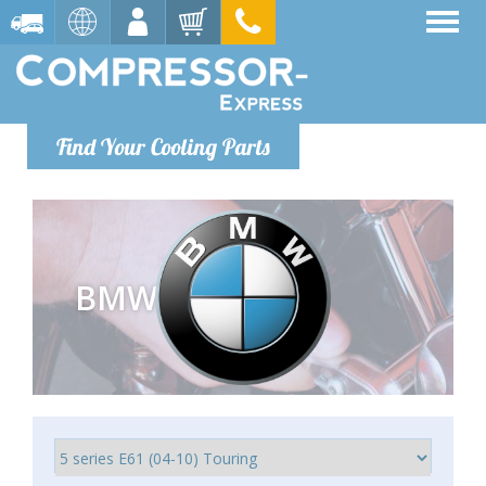
Find Your Cooling Parts
BMW