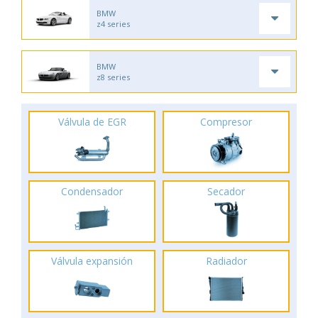
BMW
z4 series
BMW
z8 series
Válvula de EGR
Compresor
Condensador
Secador
Válvula expansión
Radiador