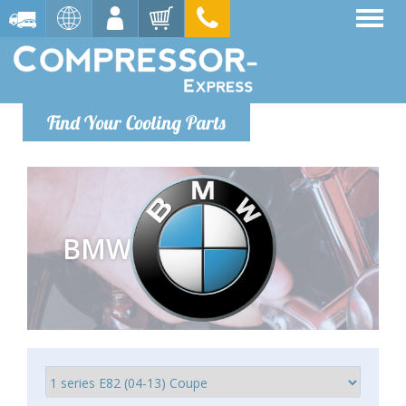
Find Your Cooling Parts
BMW