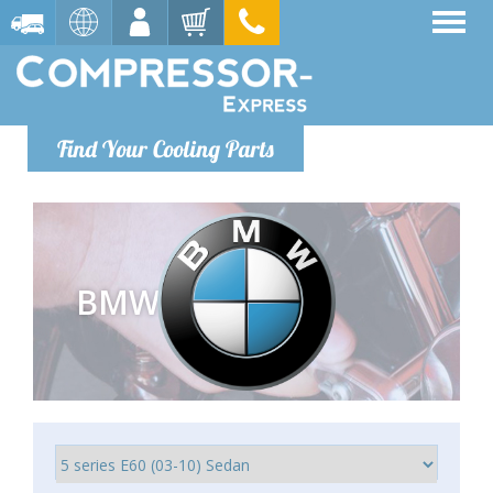
Find Your Cooling Parts
BMW