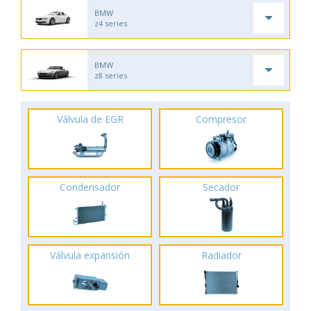
BMW
z4 series
BMW
z8 series
Válvula de EGR
Compresor
Condensador
Secador
Válvula expansión
Radiador