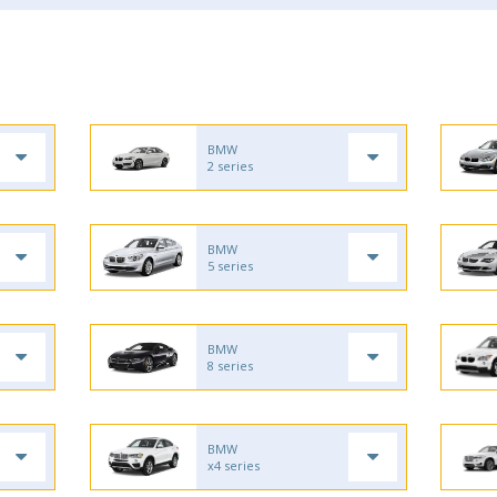
BMW
2 series
BMW
5 series
BMW
8 series
BMW
x4 series