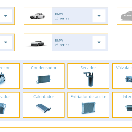
BMW
z3 series
BMW
z8 series
resor
Condensador
Secador
Válvula
rador
Calentador
Enfriador de aceite
Inte