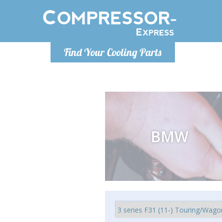
De lunes a
Find Your Cooling Parts
Info@com
BMW