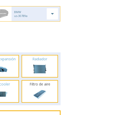
BMW
us-30789a
 expansión
Radiador
rcooler
Filtro de aire