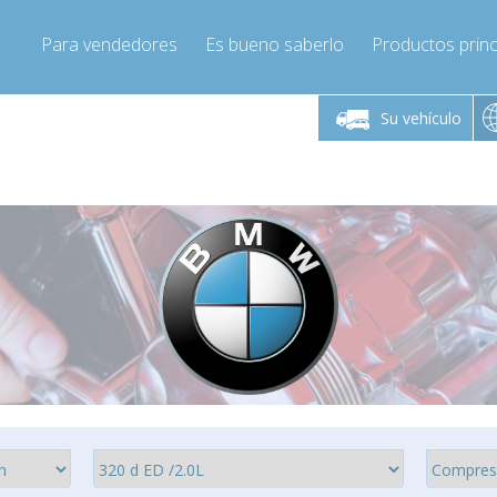
Para vendedores
Es bueno saberlo
Productos princ
 viernes de 9:00 a
De lunes a viernes de 9:00 a
De lunes a 
16:00
16:00
Su vehículo
pressor-express.es
Info@compressor-express.es
Info@comp