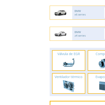
BMW
x6 series
BMW
z4 series
Válvula de EGR
Comp
Ventilador térmico
Evapo