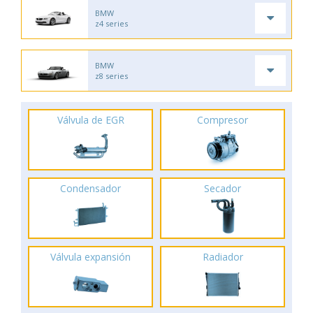
BMW
z4 series
BMW
z8 series
Válvula de EGR
Compresor
Condensador
Secador
Válvula expansión
Radiador