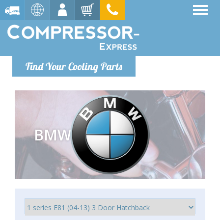
Find Your Cooling Parts
BMW