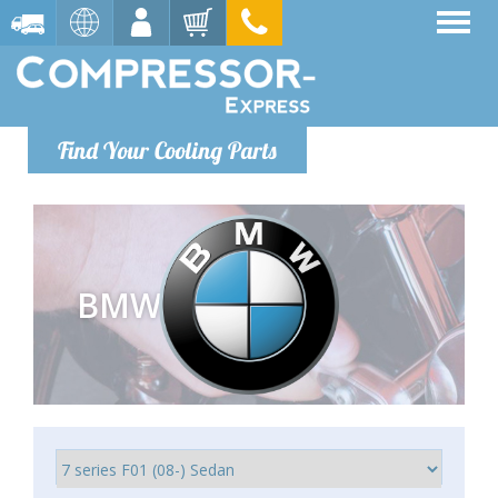
Find Your Cooling Parts
BMW