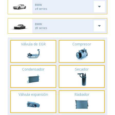
BMW
z4 series
BMW
z8 series
Válvula de EGR
Compresor
Condensador
Secador
Válvula expansión
Radiador