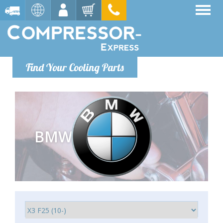
Find Your Cooling Parts
BMW