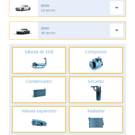
BMW
z4 series
BMW
z8 series
Válvula de EGR
Compresor
Condensador
Secador
Válvula expansión
Radiador