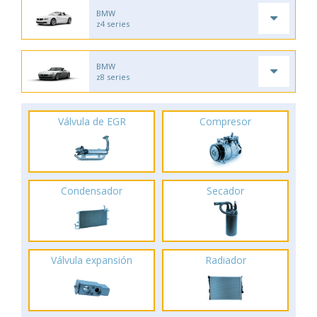
BMW
z4 series
BMW
z8 series
Válvula de EGR
Compresor
Condensador
Secador
Válvula expansión
Radiador