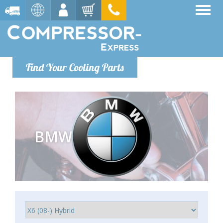
Find Your Cooling Parts
BMW