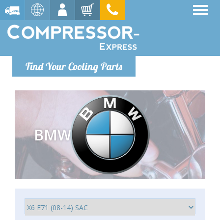
Find Your Cooling Parts
BMW