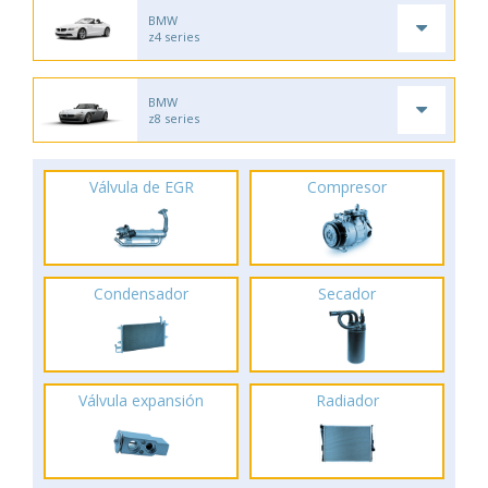
BMW
z4 series
BMW
z8 series
Válvula de EGR
Compresor
Condensador
Secador
Válvula expansión
Radiador