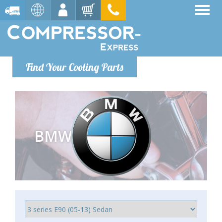
Find Your Cooling Parts
BMW