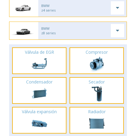
BMW
z4 series
BMW
z8 series
Válvula de EGR
Compresor
Condensador
Secador
Válvula expansión
Radiador