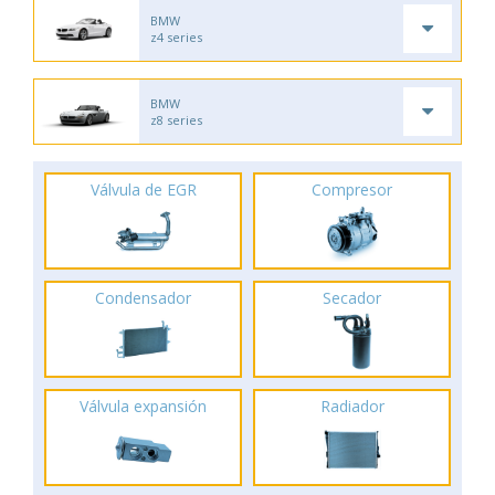
BMW
z4 series
BMW
z8 series
Válvula de EGR
Compresor
Condensador
Secador
Válvula expansión
Radiador