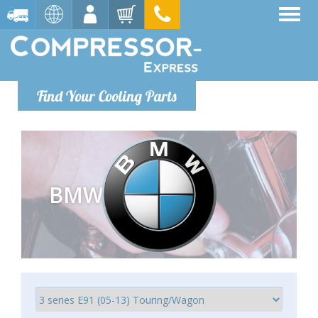
Find Your Cooling Parts
BMW