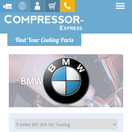
Find Your Cooling Parts
BMW