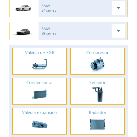
BMW
z4 series
BMW
z8 series
Válvula de EGR
Compresor
Condensador
Secador
Válvula expansión
Radiador