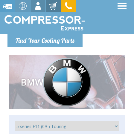
Find Your Cooling Parts
BMW