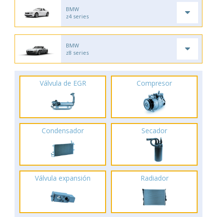
BMW
z4 series
BMW
z8 series
Válvula de EGR
Compresor
Condensador
Secador
Válvula expansión
Radiador