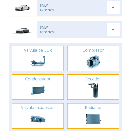
BMW
z4 series
BMW
z8 series
Válvula de EGR
Compresor
Condensador
Secador
Válvula expansión
Radiador