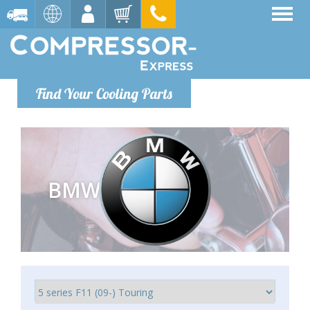
Find Your Cooling Parts
BMW