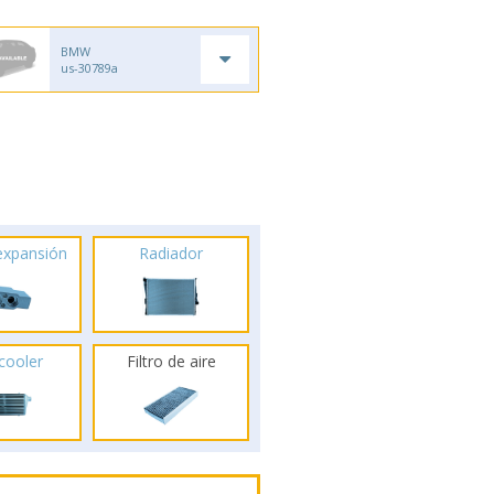
BMW
us-30789a
 expansión
Radiador
rcooler
Filtro de aire