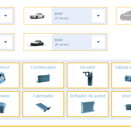
BMW
z3 series
BMW
z8 series
resor
Condensador
Secador
Válvula
rador
Calentador
Enfriador de aceite
Inte