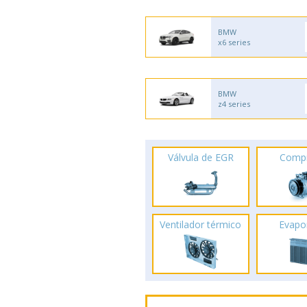
BMW
x6 series
BMW
z4 series
Válvula de EGR
Comp
Ventilador térmico
Evapo