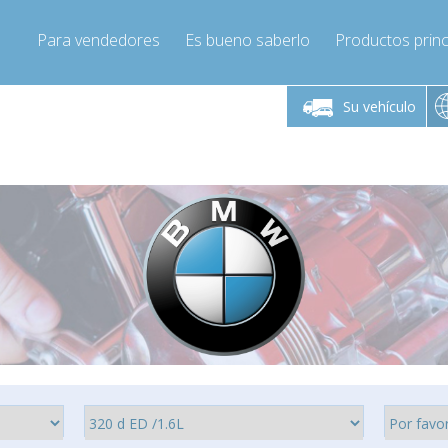
Para vendedores
Es bueno saberlo
Productos princ
 viernes de 9:00 a
De lunes a viernes de 9:00 a
De lunes a 
16:00
16:00
Su vehículo
pressor-express.es
Info@compressor-express.es
Info@comp