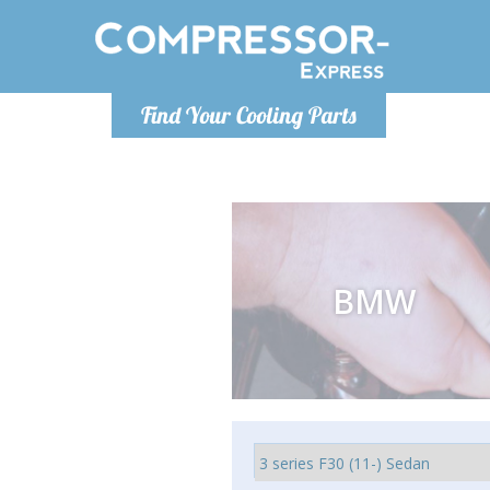
De lunes a
Find Your Cooling Parts
Info@com
BMW