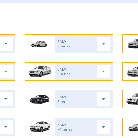
BMW
2 series
BMW
5 series
BMW
8 series
BMW
x4 series