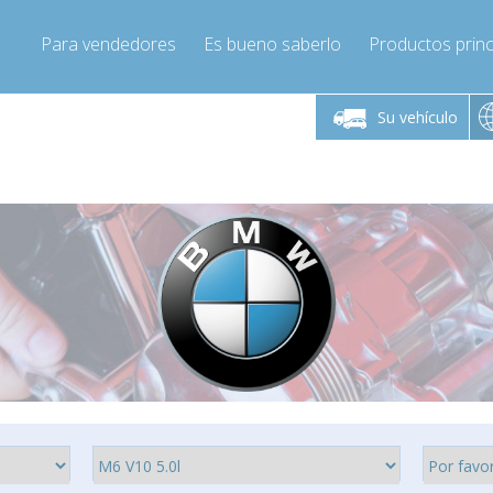
Para vendedores
Es bueno saberlo
Productos princ
 viernes de 9:00 a
De lunes a viernes de 9:00 a
De lunes a 
16:00
16:00
Su vehículo
pressor-express.es
Info@compressor-express.es
Info@comp