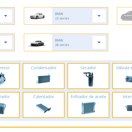
BMW
z3 series
BMW
z8 series
resor
Condensador
Secador
Válvula
rador
Calentador
Enfriador de aceite
Inte