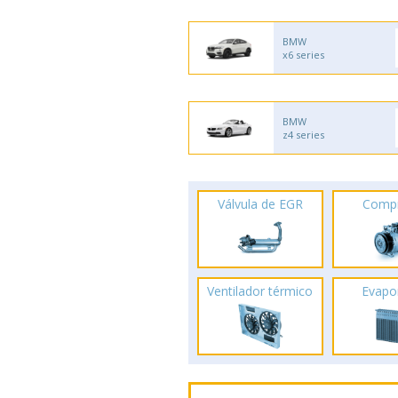
BMW
x6 series
BMW
z4 series
Válvula de EGR
Comp
Ventilador térmico
Evapo