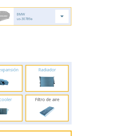
BMW
us-30789a
 expansión
Radiador
rcooler
Filtro de aire