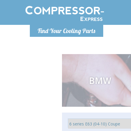
De lunes a
Find Your Cooling Parts
Info@com
BMW