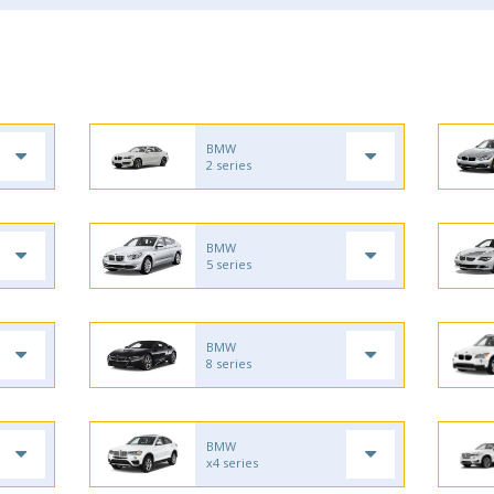
BMW
2 series
BMW
5 series
BMW
8 series
BMW
x4 series