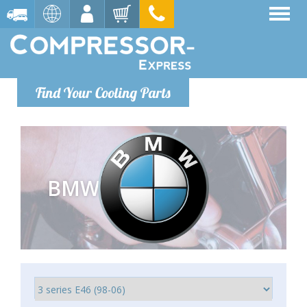
Find Your Cooling Parts
BMW