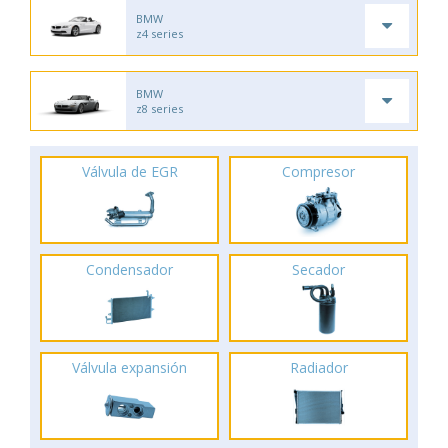
BMW
z4 series
BMW
z8 series
Válvula de EGR
Compresor
Condensador
Secador
Válvula expansión
Radiador