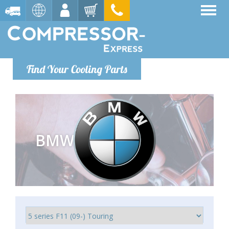
Find Your Cooling Parts
BMW