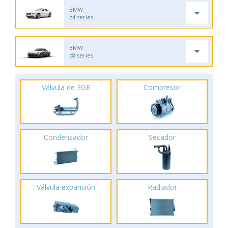
BMW
z4 series
BMW
z8 series
Válvula de EGR
Compresor
Condensador
Secador
Válvula expansión
Radiador