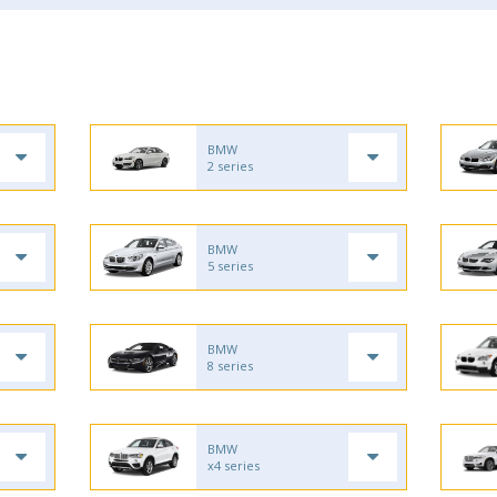
BMW
2 series
BMW
5 series
BMW
8 series
BMW
x4 series