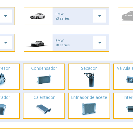
BMW
z3 series
BMW
z8 series
resor
Condensador
Secador
Válvula
rador
Calentador
Enfriador de aceite
Inte