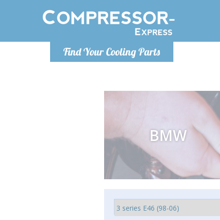
De lunes a
Find Your Cooling Parts
Info@com
BMW