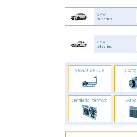
BMW
x6 series
BMW
z4 series
Válvula de EGR
Comp
Ventilador térmico
Evapo