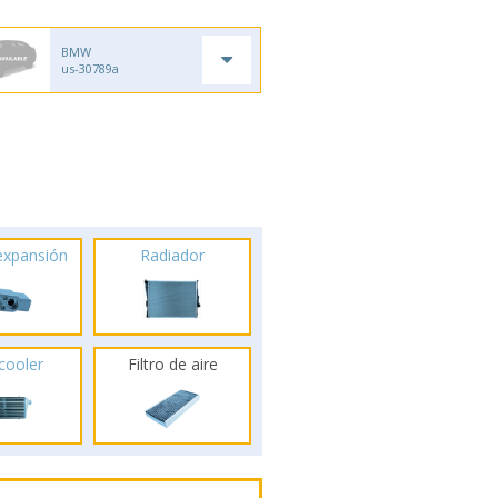
BMW
us-30789a
 expansión
Radiador
rcooler
Filtro de aire