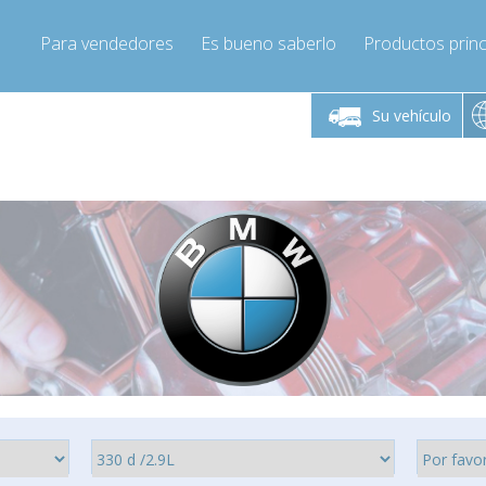
Para vendedores
Es bueno saberlo
Productos princ
 viernes de 9:00 a
De lunes a viernes de 9:00 a
De lunes a 
16:00
16:00
Su vehículo
pressor-express.es
Info@compressor-express.es
Info@comp