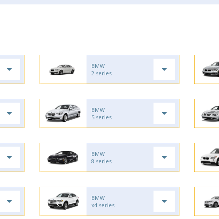
BMW
2 series
BMW
5 series
BMW
8 series
BMW
x4 series