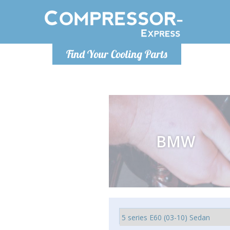
De lunes a
Find Your Cooling Parts
Info@com
BMW