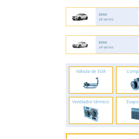
BMW
x6 series
BMW
z4 series
Válvula de EGR
Comp
Ventilador térmico
Evapo