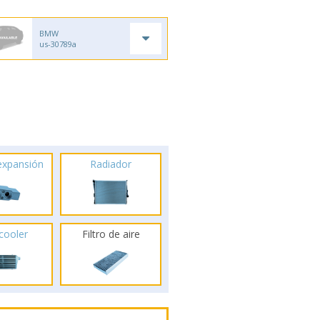
BMW
us-30789a
 expansión
Radiador
rcooler
Filtro de aire