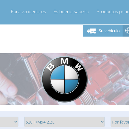
Para vendedores
Es bueno saberlo
Productos princ
 viernes de 9:00 a
De lunes a viernes de 9:00 a
De lunes a 
16:00
16:00
Su vehículo
pressor-express.es
Info@compressor-express.es
Info@comp