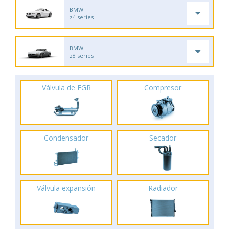
BMW
z4 series
BMW
z8 series
Válvula de EGR
Compresor
Condensador
Secador
Válvula expansión
Radiador