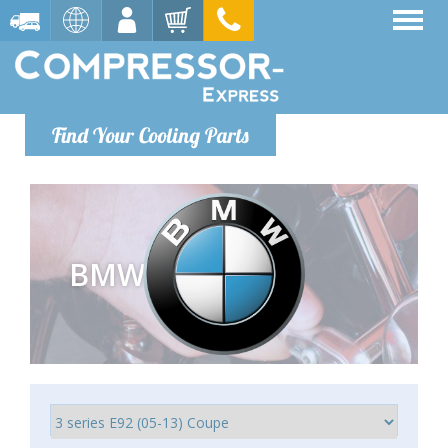
Find Your Cooling Parts
BMW