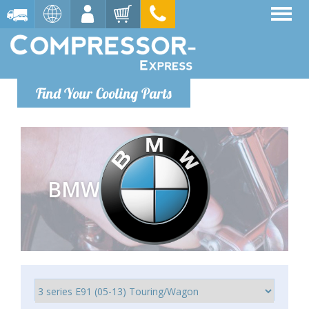
Find Your Cooling Parts
BMW