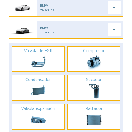
BMW
z4 series
BMW
z8 series
Válvula de EGR
Compresor
Condensador
Secador
Válvula expansión
Radiador