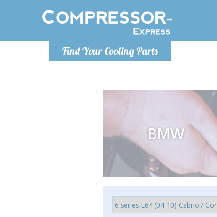
De lunes a
Find Your Cooling Parts
Info@com
BMW