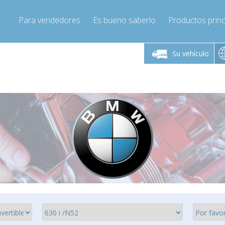
Para vendedores
Es bueno saberlo
Productos princ
 viernes de 9:00 a
De lunes a viernes de 9:00 a
De lunes a 
16:00
16:00
Su vehículo
pressor-express.es
Info@compressor-express.es
Info@comp