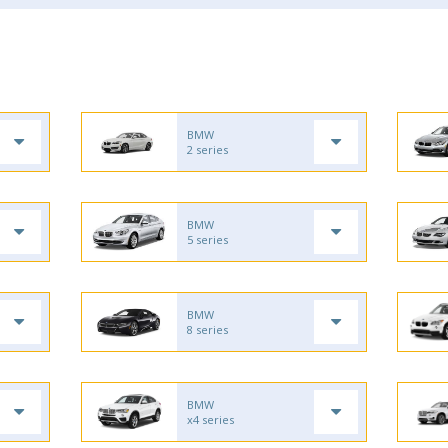
BMW
2 series
BMW
5 series
BMW
8 series
BMW
x4 series