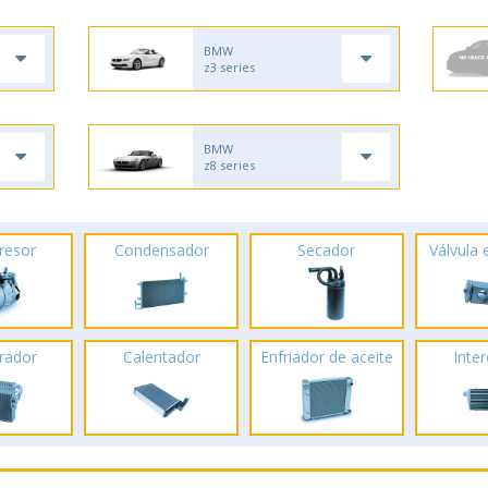
BMW
z3 series
BMW
z8 series
resor
Condensador
Secador
Válvula
rador
Calentador
Enfriador de aceite
Inte