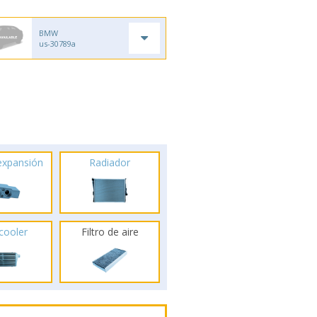
BMW
us-30789a
 expansión
Radiador
rcooler
Filtro de aire