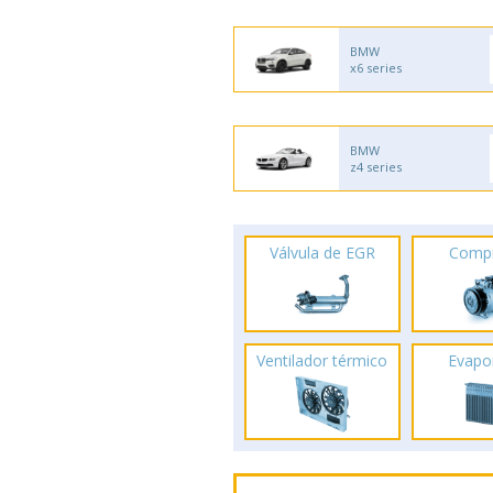
BMW
x6 series
BMW
z4 series
Válvula de EGR
Comp
Ventilador térmico
Evapo