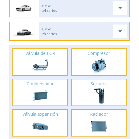
BMW
z4 series
BMW
z8 series
Válvula de EGR
Compresor
Condensador
Secador
Válvula expansión
Radiador