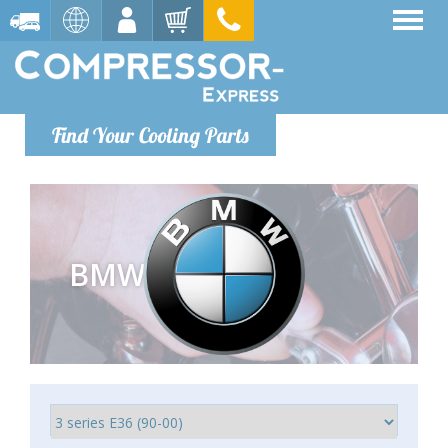
Find Your Cooling Parts
BMW